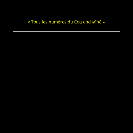
« Tous les numéros du Coq enchaîné »
« Tous les numéros du Monde d’après… »