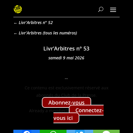
←
Livr’Arbitres n° 52
Livr’Arbitres
Livr’Arbitres n° 53
samedi 9 mai 2026
…
Ce con­tenu est exclu­sive­ment réservé aux
abon­nés du Club de la Presse.
Abon­nez-vous
Con­nectez-
Already a mem­ber?
vous ici