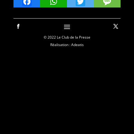
Facebook
WhatsApp
Twitter
Mes
© 2022 Le Club de la Presse
Réalisation : Adeatis