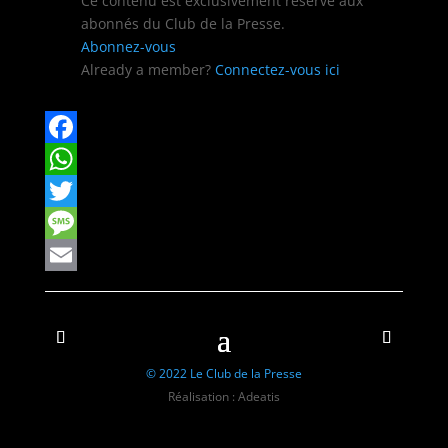
Ce con­tenu est exclu­sive­ment réservé aux
abon­nés du Club de la Presse.
Abon­nez-vous
Already a mem­ber?
Con­nectez-vous ici
Facebook
WhatsApp
Twitter
Message
Email
© 2022 Le Club de la Presse
Réalisation : Adeatis