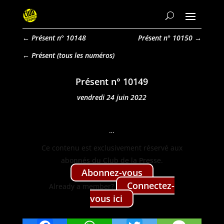
←
Présent n° 10148
Présent n° 10150
→
Présent
Présent n° 10149
vendredi 24 juin 2022
…
Ce con­tenu est exclu­sive­ment réservé aux
abon­nés du Club de la Presse.
Abon­nez-vous
Con­nectez-
Already a mem­ber?
vous ici