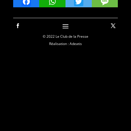
Facebook
WhatsApp
Twitter
Mes
© 2022 Le Club de la Presse
Réalisation : Adeatis