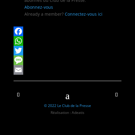
abon­nés du Club de la Presse.
Abon­nez-vous
Already a mem­ber?
Con­nectez-vous ici
Facebook
WhatsApp
Twitter
Message
Email
© 2022 Le Club de la Presse
Réalisation : Adeatis