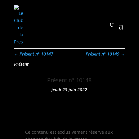
←
Présent n° 10147
Présent n° 10149
→
Présent
Présent n° 10148
jeudi 23 juin 2022
…
Ce con­tenu est exclu­sive­ment réservé aux