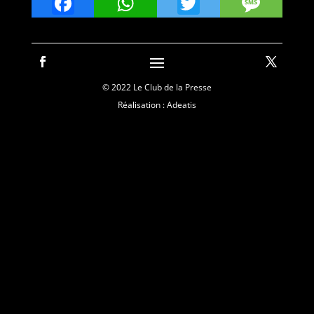
Facebook
WhatsApp
Twitter
Mes
© 2022 Le Club de la Presse
Réalisation : Adeatis