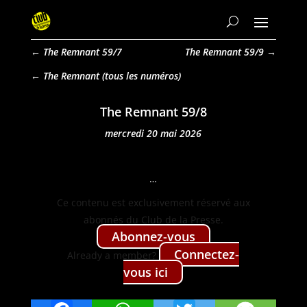
←
The Remnant 59/7
The Remnant 59/9
→
The Remnant
The Remnant 59/8
mercredi 20 mai 2026
…
Ce con­tenu est exclu­sive­ment réservé aux
abon­nés du Club de la Presse.
Abon­nez-vous
Con­nectez-
Already a mem­ber?
vous ici