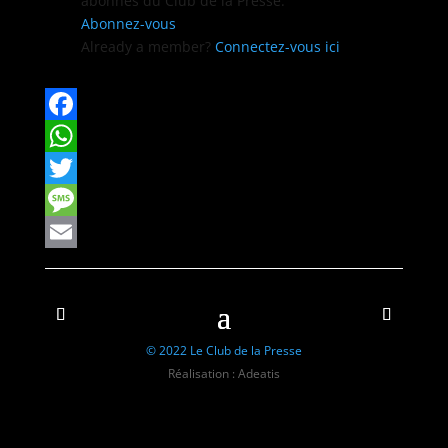
abon­nés du Club de la Presse.
Abon­nez-vous
Already a mem­ber?
Con­nectez-vous ici
Facebook
WhatsApp
Twitter
Message
Email
© 2022 Le Club de la Presse
Réalisation : Adeatis