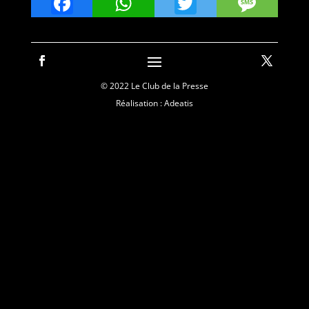
Facebook
WhatsApp
Twitter
Mes
© 2022 Le Club de la Presse
Réalisation : Adeatis