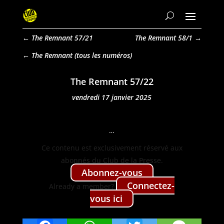
←
The Remnant 57/21
The Remnant 58/1
→
The Remnant
The Remnant 57/22
vendredi 17 janvier 2025
…
Ce con­tenu est exclu­sive­ment réservé aux
abon­nés du Club de la Presse.
Abon­nez-vous
Con­nectez-
Already a mem­ber?
vous ici