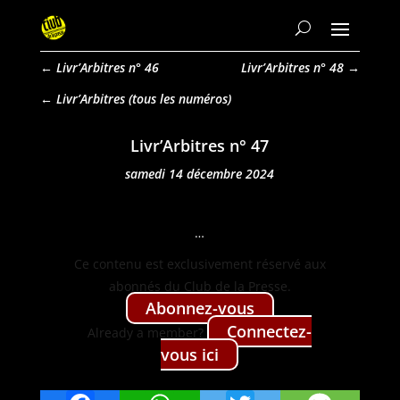
←
Livr’Arbitres n° 46
Livr’Arbitres n° 48
→
Livr’Arbitres
Livr’Arbitres n° 47
samedi 14 décembre 2024
…
Ce con­tenu est exclu­sive­ment réservé aux
abon­nés du Club de la Presse.
Abon­nez-vous
Con­nectez-
Already a mem­ber?
vous ici