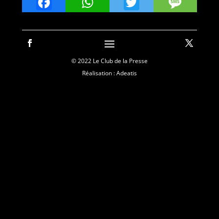
Facebook
WhatsApp
Twitter
Mes
© 2022 Le Club de la Presse
Réalisation : Adeatis