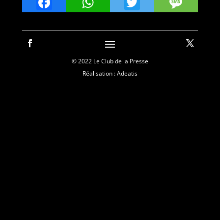
Facebook
WhatsApp
Twitter
Mes
© 2022 Le Club de la Presse
Réalisation : Adeatis