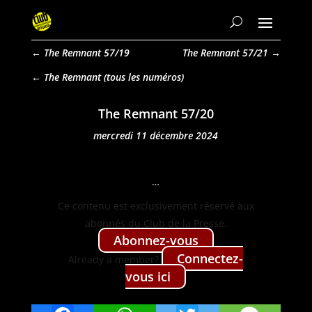
←
The Remnant 57/19
The Remnant 57/21
→
The Remnant
The Remnant 57/20
mercredi 11 décembre 2024
…
Ce con­tenu est exclu­sive­ment réservé aux
abon­nés du Club de la Presse.
Abon­nez-vous
Con­nectez-
Already a mem­ber?
vous ici