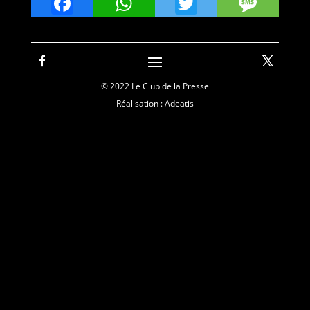
Facebook
WhatsApp
Twitter
Mes
© 2022 Le Club de la Presse
Réalisation : Adeatis