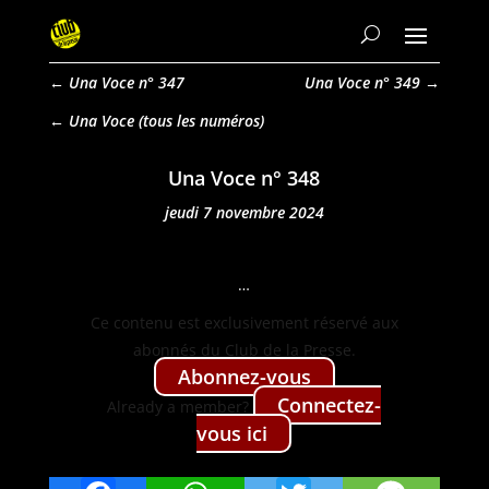
←
Una Voce n° 347
Una Voce n° 349
→
Una Voce
Una Voce n° 348
jeudi 7 novembre 2024
…
Ce con­tenu est exclu­sive­ment réservé aux
abon­nés du Club de la Presse.
Abon­nez-vous
Con­nectez-
Already a mem­ber?
vous ici