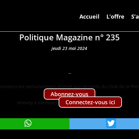
Accueil
L’offre
S’
Politique Magazine n° 235
jeudi 23 mai 2024
…
con­tenu est exclu­sive­ment réservé aux abon­nés du Club de la Pre
Abon­nez-vous
Con­nectez-vous ici
Already a mem­ber?
WhatsApp
Twit