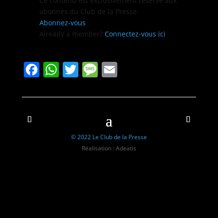
Ce con­tenu est exclu­sive­ment réservé aux
abon­nés du Club de la Presse.
Abon­nez-vous
Already a mem­ber?
Con­nectez-vous ici
Facebook
WhatsApp
Twitter
Message
Email
© 2022 Le Club de la Presse
Réalisation : Adeatis