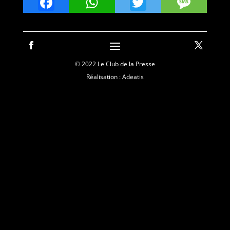
Facebook
WhatsApp
Twitter
Mes
© 2022 Le Club de la Presse
Réalisation : Adeatis