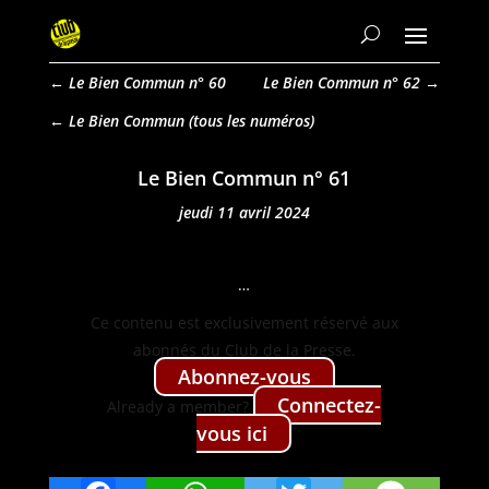
←
Le Bien Commun n° 60
Le Bien Commun n° 62
→
Le Bien Commun
Le Bien Commun n° 61
jeudi 11 avril 2024
…
Ce con­tenu est exclu­sive­ment réservé aux
abon­nés du Club de la Presse.
Abon­nez-vous
Con­nectez-
Already a mem­ber?
vous ici