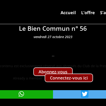
Accueil
L’offre
S’
Le Bien Commun n° 56
vendredi 27 octobre 2023
…
con­tenu est exclu­sive­ment réservé aux abon­nés du Club de la Pre
Abon­nez-vous
Con­nectez-vous ici
Already a mem­ber?
WhatsApp
Twit