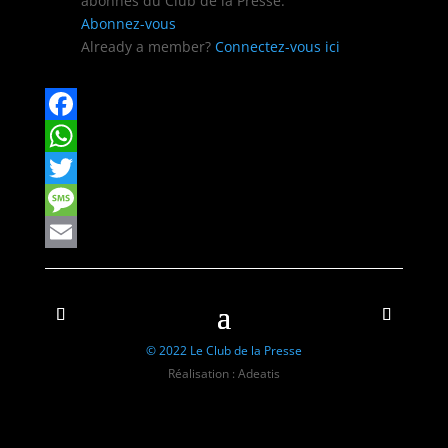
abon­nés du Club de la Presse.
Abon­nez-vous
Already a mem­ber?
Con­nectez-vous ici
Facebook
WhatsApp
Twitter
Message
Email
© 2022 Le Club de la Presse
Réalisation : Adeatis