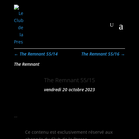
←
The Remnant 55/14
The Remnant 55/16
→
The Remnant
The Remnant 55/15
vendredi 20 octobre 2023
…
Ce con­tenu est exclu­sive­ment réservé aux