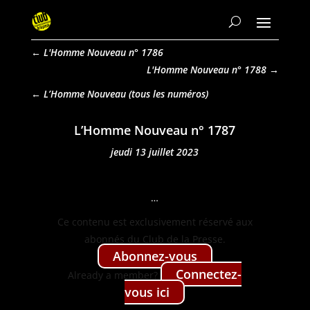
←
L'Homme Nouveau n° 1786
L'Homme Nouveau n° 1788
→
L’Homme Nouveau
L’Homme Nouveau n° 1787
jeudi 13 juillet 2023
…
Ce con­tenu est exclu­sive­ment réservé aux
abon­nés du Club de la Presse.
Abon­nez-vous
Con­nectez-
Already a mem­ber?
vous ici