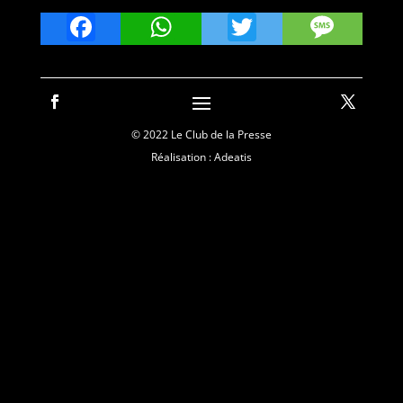
Facebook
WhatsApp
Twitter
Mes
© 2022 Le Club de la Presse
Réalisation : Adeatis