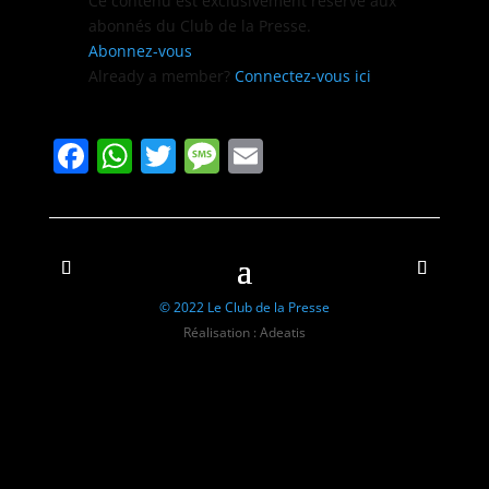
Ce con­tenu est exclu­sive­ment réservé aux
abon­nés du Club de la Presse.
Abon­nez-vous
Already a mem­ber?
Con­nectez-vous ici
Facebook
WhatsApp
Twitter
Message
Email
© 2022 Le Club de la Presse
Réalisation : Adeatis