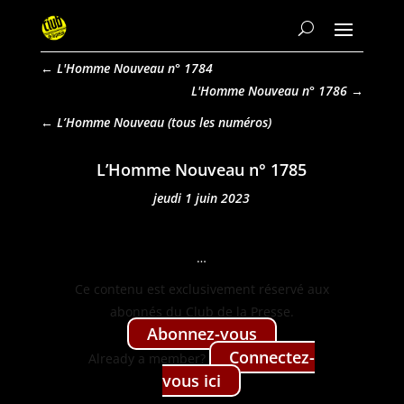
←
L'Homme Nouveau n° 1784
L'Homme Nouveau n° 1786
→
L’Homme Nouveau
L’Homme Nouveau n° 1785
jeudi 1 juin 2023
…
Ce con­tenu est exclu­sive­ment réservé aux
abon­nés du Club de la Presse.
Abon­nez-vous
Con­nectez-
Already a mem­ber?
vous ici