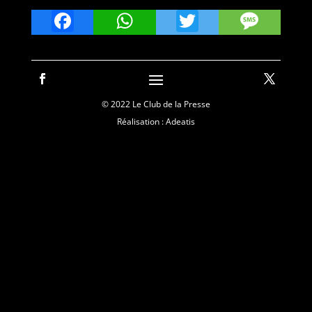
Facebook
WhatsApp
Twitter
Mes
© 2022 Le Club de la Presse
Réalisation : Adeatis