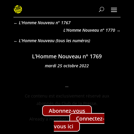
←
L'Homme Nouveau n° 1767
L'Homme Nouveau n° 1770
→
L’Homme Nouveau
L’Homme Nouveau n° 1769
mardi 25 octobre 2022
…
Ce con­tenu est exclu­sive­ment réservé aux
abon­nés du Club de la Presse.
Abon­nez-vous
Con­nectez-
Already a mem­ber?
vous ici