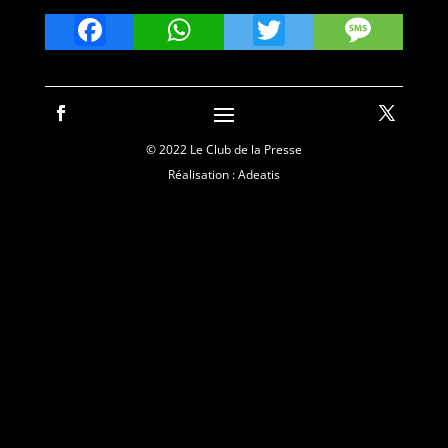
Facebook
WhatsApp
Twitter
Mes
© 2022 Le Club de la Presse
Réalisation : Adeatis