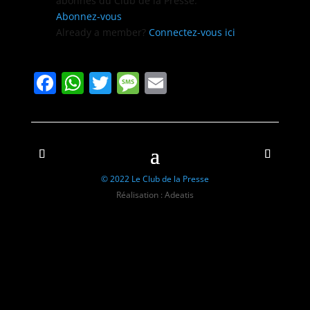
abon­nés du Club de la Presse.
Abon­nez-vous
Already a mem­ber?
Con­nectez-vous ici
Facebook
WhatsApp
Twitter
Message
Email
© 2022 Le Club de la Presse
Réalisation : Adeatis