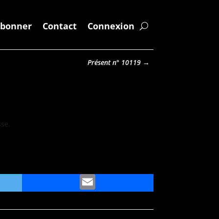
abonner
Contact
Connexion
Présent n° 10119
→
sse.
ter
Email