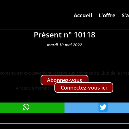
Accueil
L’offre
S’
Présent n° 10118
mardi 10 mai 2022
…
con­tenu est exclu­sive­ment réservé aux abon­nés du Club de la Pre
Abon­nez-vous
Con­nectez-vous ici
Already a mem­ber?
WhatsApp
Twit