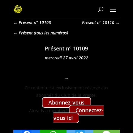
←
Présent n° 10108
Présent n° 10110
→
Présent
Présent n° 10109
mercredi 27 avril 2022
…
Ce con­tenu est exclu­sive­ment réservé aux
abon­nés du Club de la Presse.
Abon­nez-vous
Con­nectez-
Already a mem­ber?
vous ici