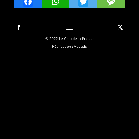
Facebook
WhatsApp
Twitter
Mes
© 2022 Le Club de la Presse
Réalisation : Adeatis