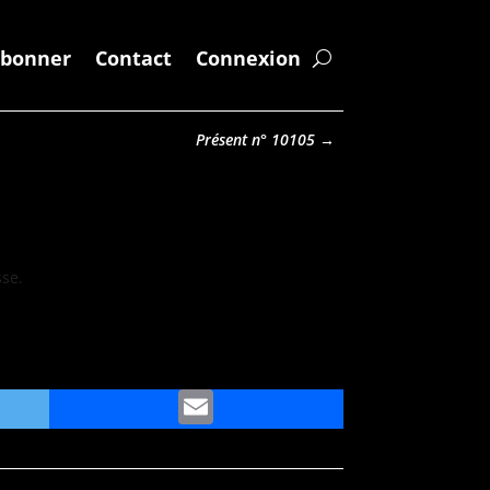
abonner
Contact
Connexion
Présent n° 10105
→
sse.
ter
Email