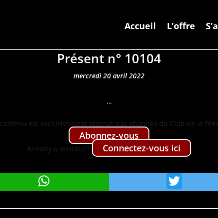
Accueil
L’offre
S’
Présent n° 10104
mercredi 20 avril 2022
…
con­tenu est exclu­sive­ment réservé aux abon­nés du Club de la Pre
Abon­nez-vous
Con­nectez-vous ici
Already a mem­ber?
WhatsApp
Twit