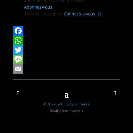
abon­nés du Club de la Presse.
Abon­nez-vous
Already a mem­ber?
Con­nectez-vous ici
Facebook
WhatsApp
Twitter
Message
Email
© 2022 Le Club de la Presse
Réalisation : Adeatis