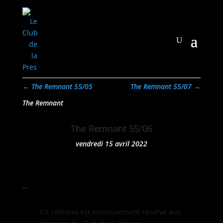
←
The Remnant 55/05
The Remnant 55/07
→
The Remnant
The Remnant 55/06
vendredi 15 avril 2022
…
Ce con­tenu est exclu­sive­ment réservé aux