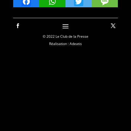
Facebook
WhatsApp
Twitter
Mes
© 2022 Le Club de la Presse
Réalisation : Adeatis