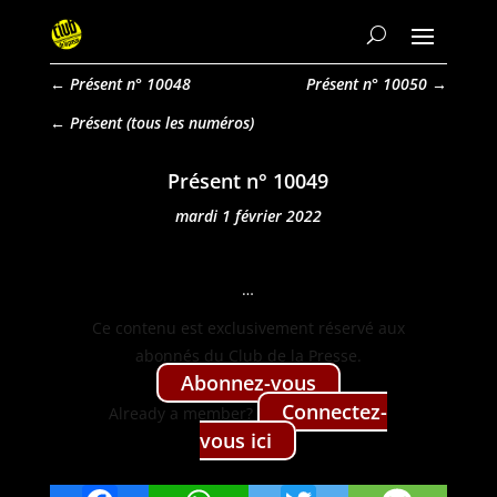
←
Présent n° 10048
Présent n° 10050
→
Présent
Présent n° 10049
mardi 1 février 2022
…
Ce con­tenu est exclu­sive­ment réservé aux
abon­nés du Club de la Presse.
Abon­nez-vous
Con­nectez-
Already a mem­ber?
vous ici