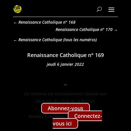
←
Renaissance Catholique n° 168
Renaissance Catholique n° 170
→
Renaissance Catholique
Renaissance Catholique n° 169
jeudi 6 janvier 2022
…
Ce con­tenu est exclu­sive­ment réservé aux
abon­nés du Club de la Presse.
Abon­nez-vous
Con­nectez-
Already a mem­ber?
vous ici