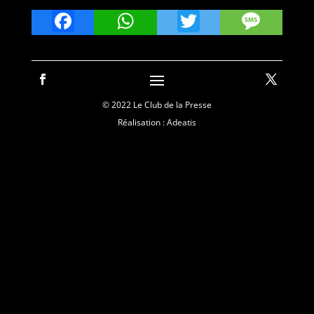
Facebook
WhatsApp
Twitter
Mes
© 2022 Le Club de la Presse
Réalisation : Adeatis