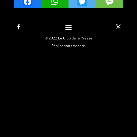
Facebook
WhatsApp
Twitter
Mes
© 2022 Le Club de la Presse
Réalisation : Adeatis