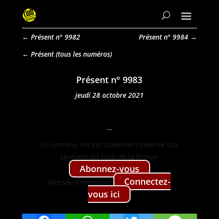
←
Présent n° 9982
Présent n° 9984
→
Présent
Présent n° 9983
jeudi 28 octobre 2021
…
Ce con­tenu est exclu­sive­ment réservé aux
abon­nés du Club de la Presse.
Abon­nez-vous
Con­nectez-
Already a mem­ber?
vous ici