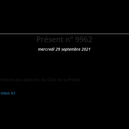
Accueil
L’offre
S’
Présent n° 9962
mercredi 29 septembre 2021
 réservé aux abon­nés du Club de la Presse.
-vous ici