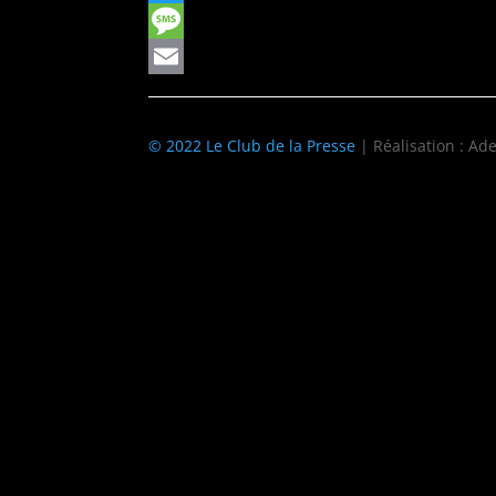
Twitter
Message
Email
© 2022 Le Club de la Presse
| Réalisation : Ade