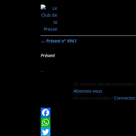
←
Présent n° 9961
Présent
…
Ce con­tenu est exclu­sive­ment
Abon­nez-vous
Already a mem­ber?
Con­nectez
Facebook
WhatsApp