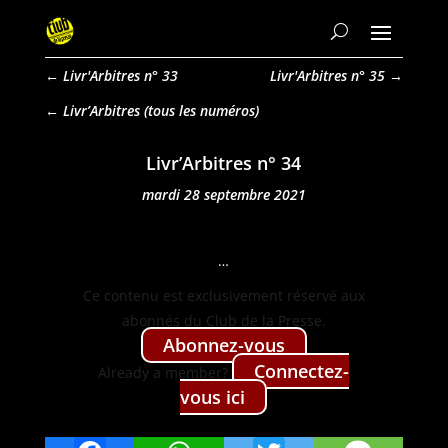
←
Livr'Arbitres n° 33
Livr'Arbitres n° 35
→
Livr’Arbitres
Livr’Arbitres n° 34
mardi 28 septembre 2021
…
Ce con­tenu est exclu­sive­ment réservé aux
abon­nés du Club de la Presse.
Abon­nez-vous
Con­nectez-
Already a mem­ber?
vous ici