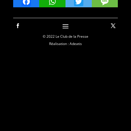
Facebook
WhatsApp
Twitter
Mes
© 2022 Le Club de la Presse
Réalisation : Adeatis