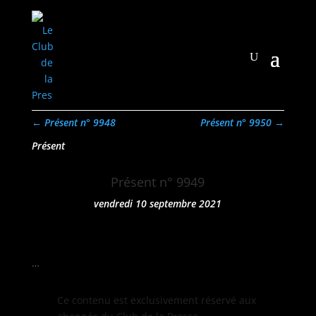
←
Présent n° 9948
Présent n° 9950
→
Présent
Présent n° 9949
vendredi 10 septembre 2021
…
Ce con­tenu est exclu­sive­ment réservé aux