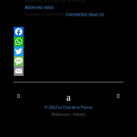
abon­nés du Club de la Presse.
Abon­nez-vous
Already a mem­ber?
Con­nectez-vous ici
Facebook
WhatsApp
Twitter
Message
Email
© 2022 Le Club de la Presse
Réalisation : Adeatis