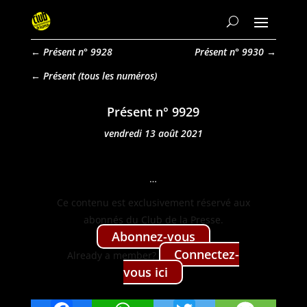
←
Présent n° 9928
Présent n° 9930
→
Présent
Présent n° 9929
vendredi 13 août 2021
…
Ce con­tenu est exclu­sive­ment réservé aux
abon­nés du Club de la Presse.
Abon­nez-vous
Con­nectez-
Already a mem­ber?
vous ici