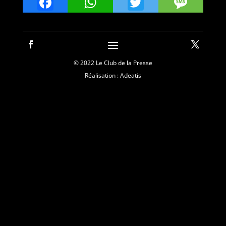
Facebook
WhatsApp
Twitter
Mes
© 2022 Le Club de la Presse
Réalisation : Adeatis