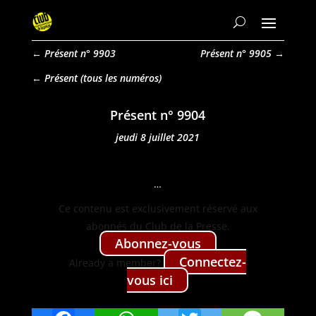
←
Présent n° 9903
Présent n° 9905
→
Présent
Présent n° 9904
jeudi 8 juillet 2021
…
Ce con­tenu est exclu­sive­ment réservé aux
abon­nés du Club de la Presse.
Abon­nez-vous
Con­nectez-
Already a mem­ber?
vous ici