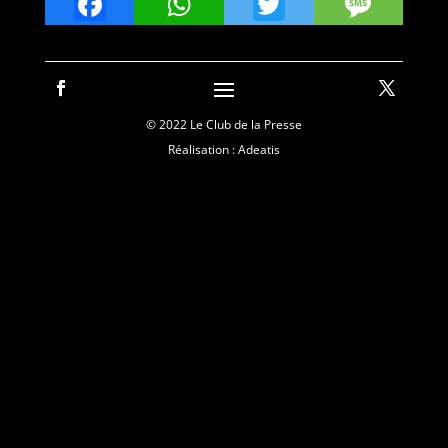
Facebook
WhatsApp
Twitter
Mes
© 2022 Le Club de la Presse
Réalisation : Adeatis