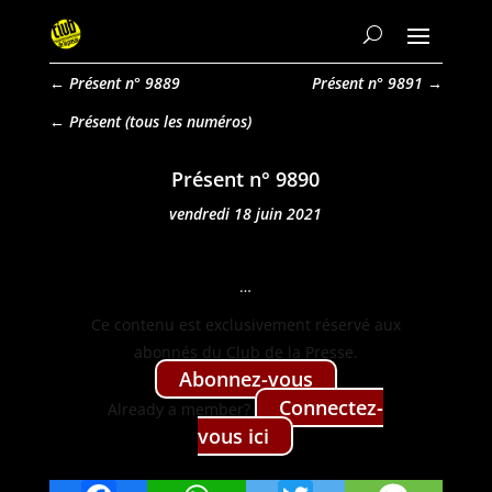
←
Présent n° 9889
Présent n° 9891
→
Présent
Présent n° 9890
vendredi 18 juin 2021
…
Ce con­tenu est exclu­sive­ment réservé aux
abon­nés du Club de la Presse.
Abon­nez-vous
Con­nectez-
Already a mem­ber?
vous ici