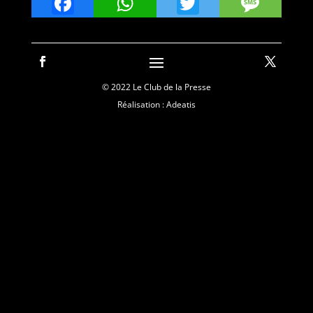
Facebook
WhatsApp
Twitter
Mes
© 2022 Le Club de la Presse
Réalisation : Adeatis