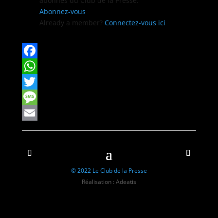
abon­nés du Club de la Presse.
Abon­nez-vous
Already a mem­ber?
Con­nectez-vous ici
Facebook
WhatsApp
Twitter
Message
Email
© 2022 Le Club de la Presse
Réalisation : Adeatis