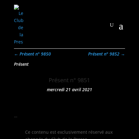
←
Présent n° 9850
Présent n° 9852
→
Présent
Présent n° 9851
mercredi 21 avril 2021
…
Ce con­tenu est exclu­sive­ment réservé aux