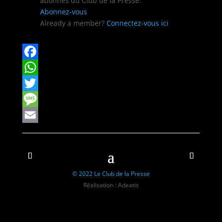
abon­nés du Club de la Presse.
Abon­nez-vous
Already a mem­ber?
Con­nectez-vous ici
Facebook
WhatsApp
Twitter
Message
Email
© 2022 Le Club de la Presse
Réalisation : Adeatis