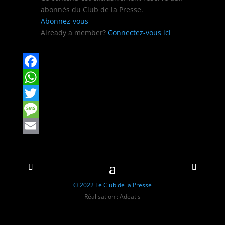
abon­nés du Club de la Presse.
Abon­nez-vous
Already a mem­ber?
Con­nectez-vous ici
Facebook
WhatsApp
Twitter
Message
Email
© 2022 Le Club de la Presse
Réalisation : Adeatis