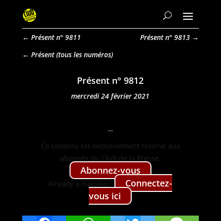
←
Présent n° 9811
Présent n° 9813
→
Présent
Présent n° 9812
mercredi 24 février 2021
…
Ce con­tenu est exclu­sive­ment réservé aux
abon­nés du Club de la Presse.
Abon­nez-vous
Con­nectez-
Already a mem­ber?
vous ici