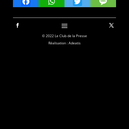
Facebook
WhatsApp
Twitter
Mes
© 2022 Le Club de la Presse
Réalisation : Adeatis