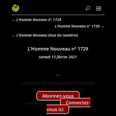
←
L'Homme Nouveau n° 1728
L'Homme Nouveau n° 1730
→
L’Homme Nouveau
L’Homme Nouveau n° 1729
samedi 13 février 2021
…
Ce con­tenu est exclu­sive­ment réservé aux
abon­nés du Club de la Presse.
Abon­nez-vous
Con­nectez-
Already a mem­ber?
vous ici