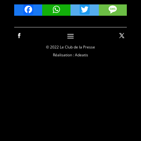
Facebook
WhatsApp
Twitter
Mes
© 2022 Le Club de la Presse
Réalisation : Adeatis