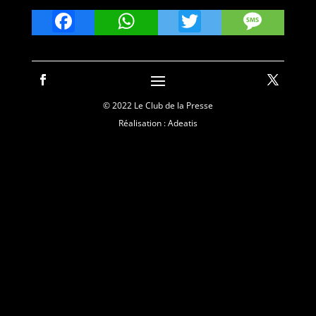
Facebook
WhatsApp
Twitter
Mes
© 2022 Le Club de la Presse
Réalisation : Adeatis