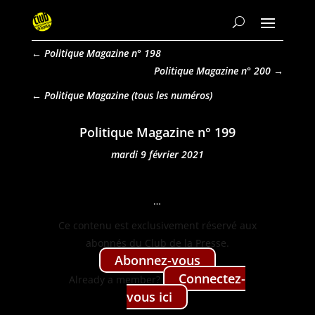
←
Politique Magazine n° 198
Politique Magazine n° 200
→
Politique Magazine
Politique Magazine n° 199
mardi 9 février 2021
…
Ce con­tenu est exclu­sive­ment réservé aux
abon­nés du Club de la Presse.
Abon­nez-vous
Con­nectez-
Already a mem­ber?
vous ici