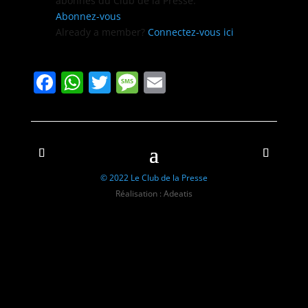
abon­nés du Club de la Presse.
Abon­nez-vous
Already a mem­ber?
Con­nectez-vous ici
Facebook
WhatsApp
Twitter
Message
Email
© 2022 Le Club de la Presse
Réalisation : Adeatis