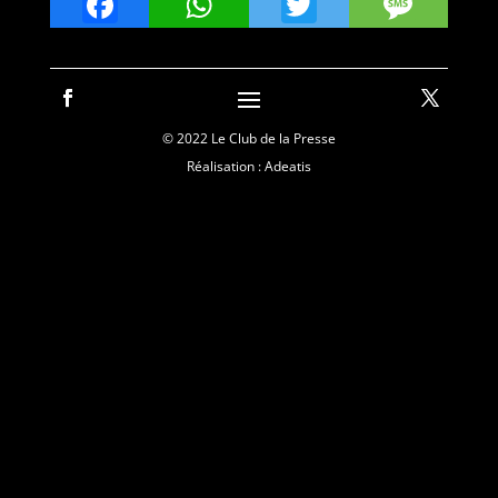
Facebook
WhatsApp
Twitter
Mes
© 2022 Le Club de la Presse
Réalisation : Adeatis