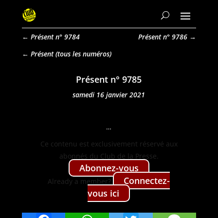
←
Présent n° 9784
Présent n° 9786
→
Présent
Présent n° 9785
samedi 16 janvier 2021
…
Ce con­tenu est exclu­sive­ment réservé aux
abon­nés du Club de la Presse.
Abon­nez-vous
Con­nectez-
Already a mem­ber?
vous ici