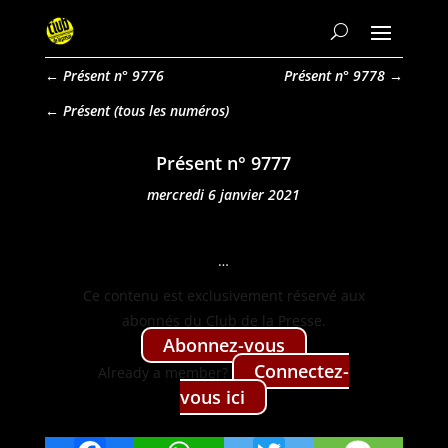
←
Présent n° 9776
Présent n° 9778
→
Présent
Présent n° 9777
mercredi 6 janvier 2021
…
Ce con­tenu est exclu­sive­ment réservé aux
abon­nés du Club de la Presse.
Abon­nez-vous
Con­nectez-
Already a mem­ber?
vous ici