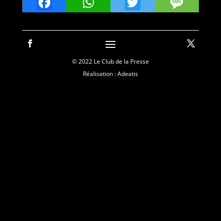
Facebook
WhatsApp
Twitter
Mes
© 2022 Le Club de la Presse
Réalisation : Adeatis