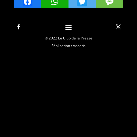
Facebook
WhatsApp
Twitter
Mes
© 2022 Le Club de la Presse
Réalisation : Adeatis