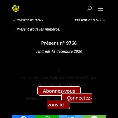
←
Présent n° 9765
Présent n° 9767
→
Présent
Présent n° 9766
vendredi 18 décembre 2020
…
Ce con­tenu est exclu­sive­ment réservé aux
abon­nés du Club de la Presse.
Abon­nez-vous
Con­nectez-
Already a mem­ber?
vous ici