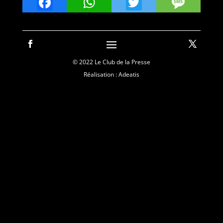
Facebook
WhatsApp
Twitter
Mes
© 2022 Le Club de la Presse
Réalisation : Adeatis