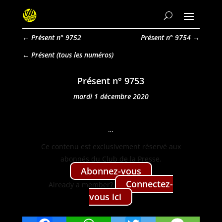
←
Présent n° 9752
Présent n° 9754
→
Présent
Présent n° 9753
mardi 1 décembre 2020
…
Ce con­tenu est exclu­sive­ment réservé aux
abon­nés du Club de la Presse.
Abon­nez-vous
Con­nectez-
Already a mem­ber?
vous ici