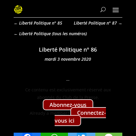
←
Liberté Politique n° 85
Liberté Politique n° 87
→
Liberté Politique
Liberté Politique n° 86
mardi 3 novembre 2020
…
Ce con­tenu est exclu­sive­ment réservé aux
abon­nés du Club de la Presse.
Abon­nez-vous
Con­nectez-
Already a mem­ber?
vous ici