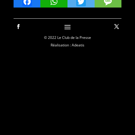
Facebook
WhatsApp
Twitter
Mes
© 2022 Le Club de la Presse
Réalisation : Adeatis