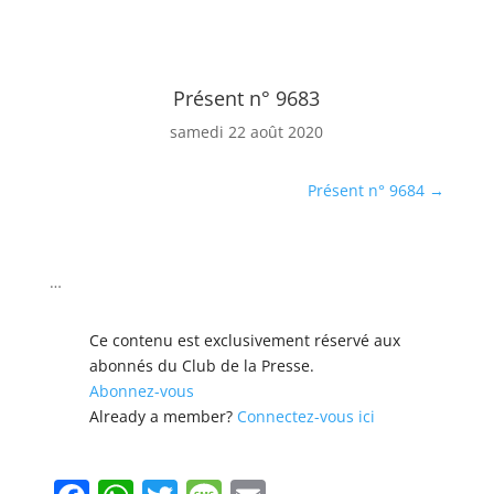
Présent
Présent n° 9683
samedi 22 août 2020
Présent n° 9684
→
…
Ce con­tenu est exclu­sive­ment réservé aux
abon­nés du Club de la Presse.
Abon­nez-vous
Already a mem­ber?
Con­nectez-vous ici