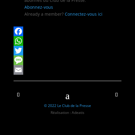
abon­nés du Club de la Presse.
Abon­nez-vous
Already a mem­ber?
Con­nectez-vous ici
Facebook
WhatsApp
Twitter
Message
Email
© 2022 Le Club de la Presse
Réalisation : Adeatis