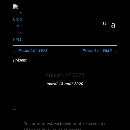
←
Présent n° 9678
Présent n° 9680
→
Présent
Présent n° 9679
mardi 18 août 2020
…
Ce con­tenu est exclu­sive­ment réservé aux