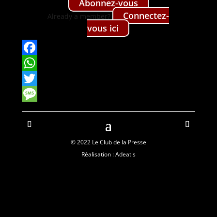
Abon­nez-vous
Con­nectez-
Already a mem­ber?
vous ici
Facebook
WhatsApp
Twitter
Message
© 2022 Le Club de la Presse
Réalisation : Adeatis