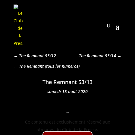
←
The Remnant 53/12
The Remnant 53/14
→
The Remnant
The Remnant 53/13
samedi 15 août 2020
…
Ce con­tenu est exclu­sive­ment réservé aux
abon­nés du Club de la Presse.