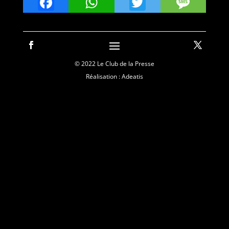
Facebook
WhatsApp
Twitter
Mes
© 2022 Le Club de la Presse
Réalisation : Adeatis