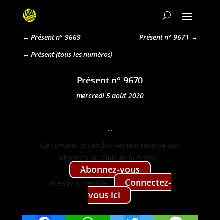
←
Présent n° 9669
Présent n° 9671
→
Présent
Présent n° 9670
mercredi 5 août 2020
…
Ce con­tenu est exclu­sive­ment réservé aux
abon­nés du Club de la Presse.
Abon­nez-vous
Con­nectez-
Already a mem­ber?
vous ici